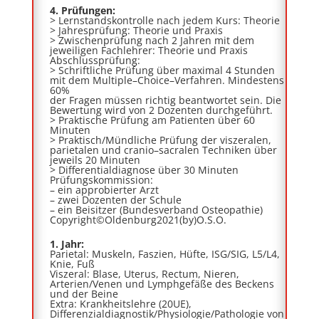
4. Prüfungen:
>
Lernstandskontrolle
nach jedem Kurs: Theorie
>
Jahresprüfung:
Theorie und Praxis
>
Zwischenprüfung
nach 2 Jahren mit dem
jeweiligen Fachlehrer: Theorie und Praxis
Abschlussprüfung:
>
Schriftliche Prüfung
über maximal 4 Stunden
mit dem Multiple
–
Choice
–
Verfahren. Mindestens
60%
der Fragen müssen richtig beantwortet sein. Die
Bewertung wird von 2 Dozenten durchgeführt.
>
Praktische Prüfung
am Patienten über 60
Minuten
>
Praktisch/Mündliche Prüfung der viszeralen,
parietalen und
cranio
–
sacralen
Techniken
über
jeweils 20 Minuten
>
Differentialdiagnose
über 30 Minuten
Prüfungskommission:
–
ein approbierter Arzt
–
zwei Dozenten der Schule
–
ein Beisitzer (Bundesverband Osteopathie)
Copyright©Oldenburg2021(by)O.S.O.
1
. Jahr:
Parietal:
Muskeln, Faszien, Hüfte, ISG/SIG, L5/L4,
Knie, Fuß
Viszeral:
Blase, Uterus, Rectum, Nieren,
Arterien/Venen und Lymphgefäße des Beckens
und der Beine
Extra:
Krankheitslehre (20UE),
Differenzialdiagnostik/Physiologie/Pathologie von