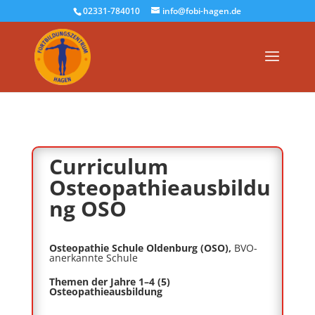
02331-784010
info@fobi-hagen.de
Curriculum
Osteopathieausbildu
ng OSO
Osteopathie Schule Oldenburg (OSO),
BVO-
anerkannte Schule
Themen der Jahre
1
–
4 (5)
Osteopathieausbildung