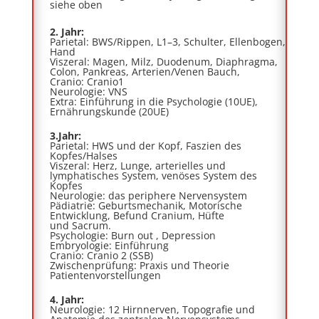
siehe oben
2
. Jahr:
Parietal:
BWS/Rippen, L1
–
3, Schulter, Ellenbogen,
Hand
Viszeral:
Magen, Milz, Duodenum, Diaphragma,
Colon, Pankreas, Arterien/Venen Bauch,
Cranio:
Cranio1
Neurologie:
VNS
Extra:
Einführung in die Psychologie (10UE),
Ernährungskunde (20UE)
3
.Jahr
:
Parietal:
HWS und der Kopf, Faszien des
Kopfes/Halses
Viszeral:
Herz, Lunge, arterielles und
lymphatisches System, venöses System des
Kopfes
Neurologie:
das periphere Nervensystem
Pädiatrie:
Geburtsmechanik, Motorische
Entwicklung, Befund Cranium, Hüfte
und
Sacrum
.
Psychologie:
Burn out , Depression
Embryologie:
Einführung
Cranio:
Cranio
2 (SSB)
Zwischenprüfung:
Praxis und Theorie
Patientenvorstellungen
4. Jahr:
Neurologie:
12 Hirnnerven, Topografie und