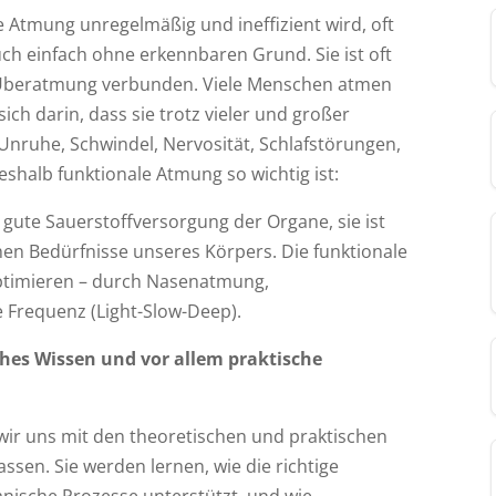
 Atmung unregelmäßig und ineffizient wird, oft
h einfach ohne erkennbaren Grund. Sie ist oft
it Überatmung verbunden. Viele Menschen atmen
ich darin, dass sie trotz vieler und großer
Unruhe, Schwindel, Nervosität, Schlafstörungen,
shalb funktionale Atmung so wichtig ist:
 gute Sauerstoffversorgung der Organe, sie ist
chen Bedürfnisse unseres Körpers.
Die funktionale
optimieren – durch Nasenatmung,
 Frequenz (Light-Slow-Deep).
ches Wissen und vor allem praktische
 wir uns mit den theoretischen und praktischen
sen. Sie werden lernen, wie die richtige
ische Prozesse unterstützt, und wie