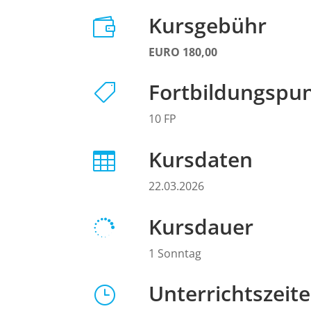
Kursgebühr

EURO 180,00
Fortbildungspu

10 FP
Kursdaten

22.03.2026
Kursdauer

1 Sonntag
Unterrichtszeit
}