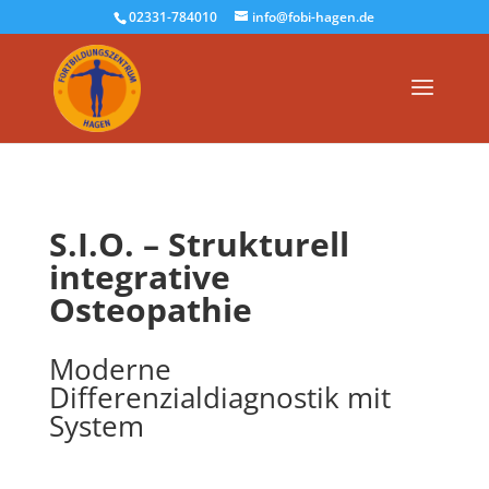
02331-784010
info@fobi-hagen.de
S.I.O. – Strukturell
integrative
Osteopathie
Moderne
Differenzialdiagnostik mit
System