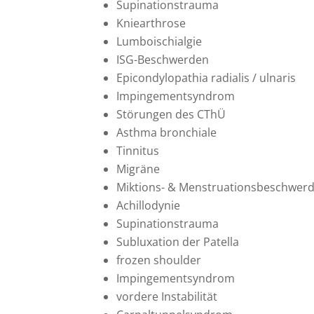
Supinationstrauma
Kniearthrose
Lumboischialgie
ISG-Beschwerden
Epicondylopathia radialis / ulnaris
Impingementsyndrom
Störungen des CThÜ
Asthma bronchiale
Tinnitus
Migräne
Miktions- & Menstruationsbeschwer
Achillodynie
Supinationstrauma
Subluxation der Patella
frozen shoulder
Impingementsyndrom
vordere Instabilität