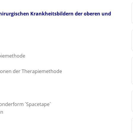
hirurgischen Krankheitsbildern der oberen und
apiemethode
tionen der Therapiemethode
onderform `Spacetape`
en