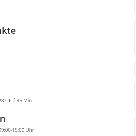
nkte
28 UE á 45 Min.
en
09:00-15:00 Uhr