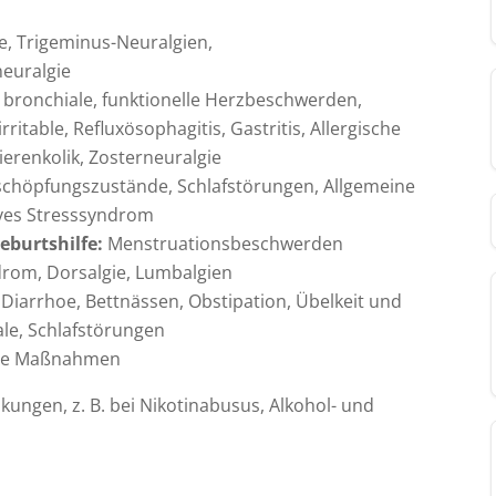
e, Trigeminus-Neuralgien,
euralgie
bronchiale, funktionelle Herzbeschwerden,
ritable, Refluxösophagitis, Gastritis, Allergische
ierenkolik, Zosterneuralgie
schöpfungszustände, Schlafstörungen, Allgemeine
ives Stresssyndrom
burtshilfe:
Menstruationsbeschwerden
drom, Dorsalgie, Lumbalgien
Diarrhoe, Bettnässen, Obstipation, Übelkeit und
ale, Schlafstörungen
ende Maßnahmen
ungen, z. B. bei Nikotinabusus, Alkohol- und